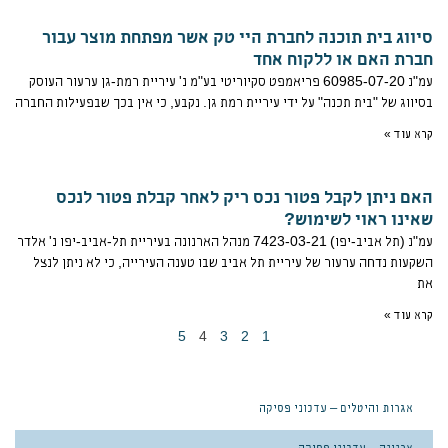
סיווג בית תוכנה לחברת היי טק אשר מפתחת מוצר עבור
חברת האם או ללקוח אחד
עמ"נ 60985-07-20 פריאמפט סקיוריטי בע"מ נ' עיריית רמת-גן ערעור העוסק
בסיווג של "בית תכנה" על ידי עיריית רמת גן. נקבע, כי אין בכך שבפעילות החברה
קרא עוד »
האם ניתן לקבל פטור נכס ריק לאחר קבלת פטור לנכס
שאינו ראוי לשימוש?
עמ"נ (תל אביב-יפו) 7423-03-21 מנהל הארנונה בעיריית תל-אביב-יפו נ' אלדר
השקעות נדחה ערעור של עיריית תל אביב שבו טענה העירייה, כי לא ניתן לנצל
את
קרא עוד »
5
4
3
2
1
אגרות והיטלים – עדכוני פסיקה