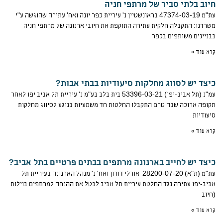
חיוב בלתי סביר של מרתפי חניה
עת"מ 47374-03-19 בראונשטיין נ' עיריית כפר יונה ואח' עתירה שהוגשה ע"י
משרדנו: התקבלה חלקית עתירה התוקפת את חיובי ארנונה של מרתפי חניה
בבניינים משותפים בכפר
קרא עוד »
כיצד יש לסווג מחלקות סיעודיות בבתי אבות?
עמ"נ (תל אביב-יפו) 53396-03-21 בית בלב בע"מ נ' עיריית תל אביב יפו לאחר
תקופה ארוכה שבה טרם התקבלו החלטות חד משמעיות בנוגע לסיווג מחלקות
סיעודיות
קרא עוד »
כיצד יש לחייב בארנונה מרתפים בבתים פרטיים בתל אביב?
עת"מ (ת"א) 28200-07-20‏ ‏ אורלי דורון ואח' נ' מנהל הארנונה בעיריית תל
אביב-יפו עתירה נגד החלטת עיריית תל אביב לבטל את ההנחה למרתפים בוילות
(חיוב
קרא עוד »