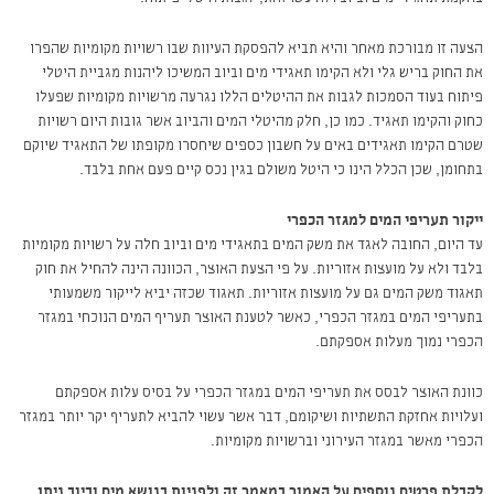
הצעה זו מבורכת מאחר והיא תביא להפסקת העיוות שבו רשויות מקומיות שהפרו
את החוק בריש גלי ולא הקימו תאגידי מים וביוב המשיכו ליהנות מגביית היטלי
פיתוח בעוד הסמכות לגבות את ההיטלים הללו נגרעה מרשויות מקומיות שפעלו
כחוק והקימו תאגיד. כמו כן, חלק מהיטלי המים והביוב אשר גובות היום רשויות
שטרם הקימו תאגידים באים על חשבון כספים שיחסרו מקופתו של התאגיד שיוקם
בתחומן, שכן הכלל הינו כי היטל משולם בגין נכס קיים פעם אחת בלבד.
ייקור תעריפי המים למגזר הכפרי
עד היום, החובה לאגד את משק המים בתאגידי מים וביוב חלה על רשויות מקומיות
בלבד ולא על מועצות אזוריות. על פי הצעת האוצר, הכוונה הינה להחיל את חוק
תאגוד משק המים גם על מועצות אזוריות. תאגוד שכזה יביא לייקור משמעותי
בתעריפי המים במגזר הכפרי, כאשר לטענת האוצר תעריף המים הנוכחי במגזר
הכפרי נמוך מעלות אספקתם.
כוונת האוצר לבסס את תעריפי המים במגזר הכפרי על בסיס עלות אספקתם
ועלויות אחזקת התשתיות ושיקומם, דבר אשר עשוי להביא לתעריף יקר יותר במגזר
הכפרי מאשר במגזר העירוני וברשויות מקומיות.
לקבלת פרטים נוספים על האמור במאמר זה ולפניות בנושא מים וביוב ניתן