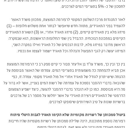
בדברי ההסבר של האוצר לתכנית הכלכלית טוען האוצר כי הרפורמה עשויה להביא
לחסכון של כ- 5% בתעריפי המים לצרכנים.
לאור התנגדות מרכז השלטון המקומי לרפורמה המוצעת, מתכוון משרד האוצר
להעמיד בפני התאגידים, מתווה חדש שיאפשר לבחור אחת משלוש חלופות – (1)
מיזוג מלא בין תאגידים קיימים, (2) מיזוג תאגיד אזורי, או (3) השארת התאגידים
הקיימים במתכונת הנוכחית. ההבדל בין שתי החלופות הראשונות, הוא שבמקרה
הראשון מדובר במיזוג מלא, לרבות הנכסים של כל תאגיד ואילו במקרה השני,
המיזוג יעשה רק לגבי התפעול והנהלה וכל תאגיד ישמור לעצמו את נכסיו.
בין כך ובין כך, משרד עו"ד בן אליעזר סבור כי קיים ספק רב כי הרפורמה המוצעת
אכן תביא להפחתה כה משמעותית בתעריפי המים. עמדתו של האוצר מבוססת על
ההנחה שיש יתרון לגודל של תאגיד אזורי אל מול תאגיד מקומי. עמדה זו, כפי
שהובאה בדברי ההסבר נסמכת על עמדתה של רשות המים בעניין, אשר לא ברור על
מה היא מבוססת. כמו כן לא הובהר בדברי ההסבר להצעה, כיצד ישפיע הצמצום
הדרמטי של התאגידים ויצירת תאגידי על אשר יחלשו על מספר רב של צרכנים
ברשויות שונות על טיב השירותים שיסופקו לצרכנים.
ביטול סמכותן של רשויות מקומיות שלא הקימו תאגיד לגבות היטלי פיתוח
רפורמה נוספת מתוכננת, הינה שלילת סמכותן של רשויות מקומיות שהיו חייבות
בהקמת תאגידי מים וביוב ולא עשו זאת, לגבות היטלי פיתוח.