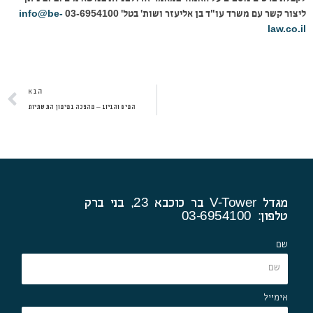
ליצור קשר עם משרד עו"ד בן אליעזר ושות' בטל' 03-6954100
info@be-
law.co.il
ה
הבא
המים והביוב – מהפכה במימון התשתיות
מגדל V-Tower בר כוכבא 23, בני ברק
טלפון: 03-6954100
שם
אימייל