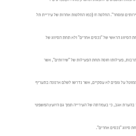
 "אולמות המשמשים להצגות תאטרון מחול וקונצרטים".
, שירותים ומסחר". החלטה זו (כמו החלטות אחרות של עיריית תל
 הסיווג הראשי של "נכסים אחרים" ולא תחת הסיווג של
רבות, פעילותו חוסה תחת הפעילות של "שירותים", אשר
מוטל על גופים לא עסקיים, אשר נדרשו לשלם ארנונה בתעריף
ין בהערת אגב, כי בעמדתה של העירייה תמך גם היועץ המשפטי
 סיווג "נכסים אחרים".