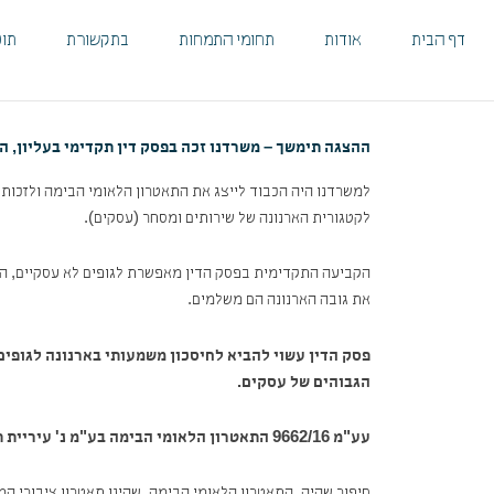
ילוג
לתוכן
תוכן
דף הבית
אודות
תחומי התמחות
בתקשורת
תוכ
ההצגה תימשך – משרדנו זכה בפסק דין תקדימי בעליון, הב
למשרדנו היה הכבוד לייצג את התאטרון הלאומי הבימה ולזכות ב
לקטגורית הארנונה של שירותים ומסחר (עסקים).
הקביעה התקדימית בפסק הדין מאפשרת לגופים לא עסקיים, המחו
את גובה הארנונה הם משלמים.
פסק הדין עשוי להביא לחיסכון משמעותי בארנונה לגופים 
הגבוהים של עסקים.
עע"מ 9662/16 התאטרון הלאומי הבימה בע"מ נ' עיריית תל אביב יפו