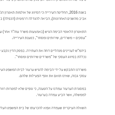
סיפור שהיה. התאטרון הלאומי הבימה, שהינו תאטרון ציבורי המ
בשנת 2016, החליטה העירייה כי הסיווג של אולמות תא
אביב מהשנים האחרונות), הביאה להגדלה דרמטית (הכפלה) בחי
התאטרון הלאומי הבימה הגיש (באמצעות משרד עוה"ד אחר) עתיר
"עסקים – משרדים, שירותים ומסחר", כטענת העירייה.
ביהמ"ש לעניינים מנהליים דחה את העתירה. בפסק הדין נקבע ש
נכללת בסיווג העסקי של "משרדים שירותים ומסחר".
משרדנו התבקש על ידי הבימה להגיש ערעור לבית המשפט העליון
עסקי גבוה, שאינו תואם את אופי הפעילות שלהם.
במסגרת הערעור עמדנו על הטענה, כי גופים שלא למטרות רווח 
לממשלה, אשר הביע עמדה בערעור.
השאלה העיקרית שעמדה אפוא להכרעתו של בית המשפט העליון ה