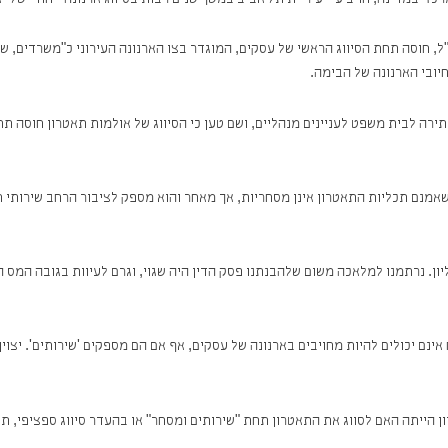
רכזי במדינה, חויב ע"י עיריית תל אביב במשך שנים רבות בסיווג ארנונה ייחודי של
טרון הנ"ל, חוסה תחת הסיווג הראשי של עסקים, המוגדר בצו הארנונה העירוני כ"משרדים
ובי הארנונה של הבימה.
ה לבית משפט לעניינים מנהליים, ושם טען כי הסיווג של אולמות תאטרון חוסה תחת
אמנם תכליות התאטרון אינן מסחריות, אך מאחר והוא מספק לציבור הרחב שירותי ת
. נרתמנו למלאכה משום שלהבנתנו פסק הדין היה שגוי, וגרם לעיוות בגובה המס ה
אינם יכולים להיות מחויבים בארנונה של עסקים, אף אם הם מספקים 'שירותים'. יצו
ייתה האם לסווג את התאטרון תחת "שירותים ומסחר" או בהעדר סיווג ספציפי, תחת