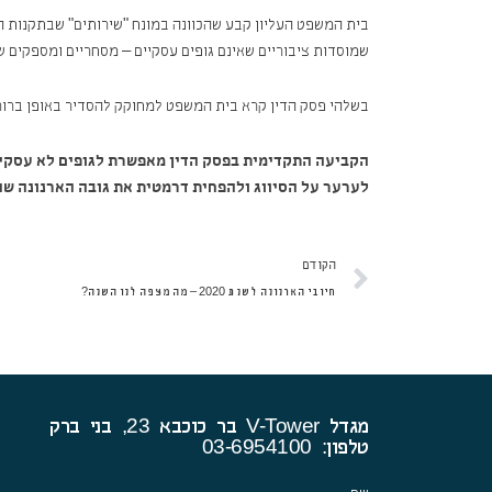
בית המשפט העליון קבע שהכוונה במונח "שירותים" שבתקנות ההס
שמוסדות ציבוריים שאינם גופים עסקיים – מסחריים ומספקים שי
בשלהי פסק הדין קרא בית המשפט למחוקק להסדיר באופן ברור וא
הקביעה התקדימית בפסק הדין מאפשרת לגופים לא עסקיים,
לערער על הסיווג ולהפחית דרמטית את גובה הארנונה ש
קודם
הקודם
חיובי הארנונה לשנת 2020 – מה מצפה לנו השנה?
מגדל V-Tower בר כוכבא 23, בני ברק
טלפון: 03-6954100