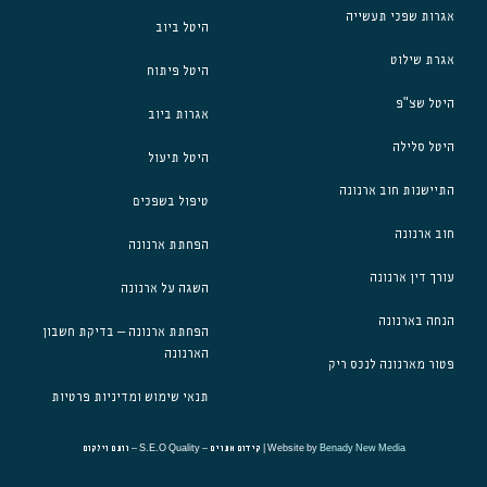
אגרות שפכי תעשייה
היטל ביוב
אגרת שילוט
היטל פיתוח
היטל שצ"פ
אגרות ביוב
היטל סלילה
היטל תיעול
התיישנות חוב ארנונה
טיפול בשפכים
חוב ארנונה
הפחתת ארנונה
עורך דין ארנונה
השגה על ארנונה
הנחה בארנונה
הפחתת ארנונה – בדיקת חשבון
הארנונה
פטור מארנונה לנכס ריק
תנאי שימוש ומדיניות פרטיות
Benady New Media
Website by
| קידום אתרים – S.E.O Quality – רותם וילקום