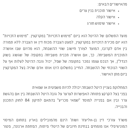
שימוש
מהאישורים הבאים:
ומדיניות
אישור תוכנית בנין ערים
פרטיות
של
אישור הקלה
האתר
אישור שימוש חורג
מועד התשלום של ההיטל הוא ביום "מימוש הזכויות" במקרקעין. "מימוש הזכויות"
הוא יום מכירת הזכויות במקרקעין, למעט העברה מכוח דין או העברה ללא תמורה
בין אדם לקרובו, המועד לצורך חישוב שווי ההשבחה, הוא מהיום שבו אושרה
התוכנית המשביחה. כך, אם אושרה תכנית משביחה בתקופה של שגשוג בשוק
הנדל"ן, אך הנכס עצמו נמכר בתקופה של שפל, יכול גובה ההיטל לעלות אף על
השווי הנוכחי של ההשבחה. החייב בתשלום הינו אותו אדם שהיה בעל המקרקעין
ביום מתן האישור.
המחלוקת בעניין היטל השבחה יכולה להיות משפטית או שמאית
בפני בעל הקרקע פתוחה האפשרות לערער על גובה היטל ההשבחה בין אם בהגשת
ערר ובין אם בפנייה למוסד "שמאי מכריע" בהתאם לתיקון 84 לחוק התכנון
והבנייה.
משרד עורכי דין בן-אליעזר ושות' הינם מהמובילים בארץ בתחום המיסוי
המוניציפלי אנו מומחים בבחינת חיובים של היטלי פיתוח, הפחתת ארנונה, פטור