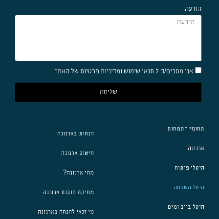
הודעה
אני מסכים/ה ל
תנאי שימוש ומדיניות פרטיות
של האתר
שליחה
תחומי התמחות
הנחות בארנונה
ארנונה
חישוב ארנונה
היטלי פיתוח
מהי ארנונה?
היטל השבחה
מחיקת חובות ארנונה
היטל ביוב ומים
מי זכאי להנחה בארנונה