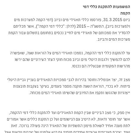
המשמעות להתקנת כללי דמי
הקמה
ביום 31.3.2015, פורסמו כללי תאגידי מים וביוב (דמי הקמה למערכות מים
ולמערכות ביוב), התשע"ה – 2015 (להלן: "כללי דמי הקמה"), אשר תכליתם
להסדיר את סמכותם של תאגידי מים לחייב נכסים בתחומם בתשלום עבור הקמת
מערכות המים והביוב.
עד להתקנת כללי דמי ההקמה, נסמכו תאגידי המים על הוראות שעה, שאפשרה
להם להמשיך ולגבות היטלי מים וביוב מכוח חוקי העזר העירוניים שהם ירשו
מהרשות המקומית שבנעליה הם נכנסו.
מצב זה, יצר אנומליה וחוסר בהירות לגבי סמכויות התאגידים בעניין גביית היטלי
פיתוח. לא בכדי, הוראת השעה תוקנה מספר פעמים, בעיקר בעקבות תובענות
ייצוגיות שהוגשו ותקפו את החיובים שהשיתו תאגידי המים מכוחה.
אין ספק, כי מצב הביניים שבין הקמת התאגידים ועד להתקנת כללי דמי ההקמה,
אשר יצר חוסר ודאות, לא היטיב עם הנישומים ועל כן התקנת כללים אשר אמורים
לתת מענה אחיד לשאלת מימון התשתיות של התאגיד הינה פעולה ברוכה. זאת
ועוד, יצירת תעריפים ארציים אחידים תוסיף גם היא אלמנט של יציבות וודאות אצל