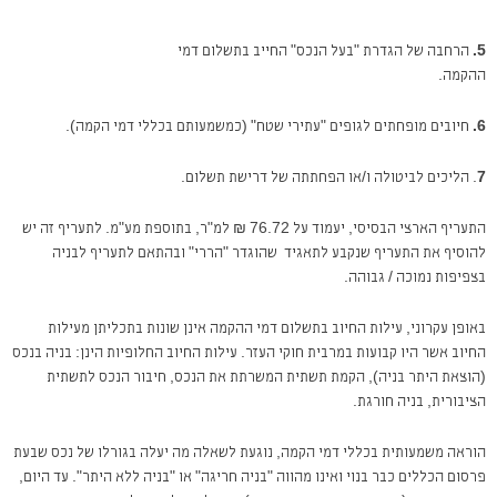
5.
הרחבה של הגדרת "בעל הנכס" החייב בתשלום דמי
ההקמה.
6.
חיובים מופחתים לגופים "עתירי שטח" (כמשמעותם בכללי דמי הקמה).
7
. הליכים לביטולה ו/או הפחתתה של דרישת תשלום.
התעריף הארצי הבסיסי, יעמוד על 76.72 ₪ למ"ר, בתוספת מע"מ. לתעריף זה יש
להוסיף את התעריף שנקבע לתאגיד שהוגדר "הררי" ובהתאם לתעריף לבניה
בצפיפות נמוכה / גבוהה.
באופן עקרוני, עילות החיוב בתשלום דמי ההקמה אינן שונות בתכליתן מעילות
החיוב אשר היו קבועות במרבית חוקי העזר. עילות החיוב החלופיות הינן: בניה בנכס
(הוצאת היתר בניה), הקמת תשתית המשרתת את הנכס, חיבור הנכס לתשתית
הציבורית, בניה חורגת.
הוראה משמעותית בכללי דמי הקמה, נוגעת לשאלה מה יעלה בגורלו של נכס שבעת
פרסום הכללים כבר בנוי ואינו מהווה "בניה חריגה" או "בניה ללא היתר". עד היום,