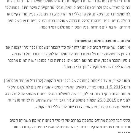
תאגידי המים (כמו גם הרשויות המקומיות) נהגו להתעלם מעילות החיוב הקבועות
בחוקי העזר שלהן ולחייב גם נכסים קיימים, מבלי שהתקיימה עילת חיוב, בטענה כי
לא שולמו בגינם היטלים. על פי כללי דמי ההקמה, רואים בכל בניין שהיה קיים או
החלה בנייתו לפני פרסום הכללים ככזה ששולמו בגינו היטלי פיתוח או תשלומים
אחרים, או במילים אחרות, בנין הפטור מתשלום דמי הקמה.
סיכום – מהפכה במימון התשתיות
אין ספק, שתאגידי המים לא יתנו להוראה כזו לעבור "בשקט" וכבר ניתן לצפות את
הלחץ שיופעל על ידם על רשות המים לביטולה או למצער ריכוכה של ההוראה.
ניסיון העבר מלמד, שהנוסח שפורסם אינו בבחינת סוף פסוק ורשות המים מתקנת
את הכללים שהיא מתקינה "תוך כדי תנועה".
חשוב לציין, מועד כניסתם לתחולה של כללי דמי ההקמה (להבדיל ממועד פרסומם)
הינו 1.5.2015. בתקופה זו, רשאים תאגידי המים להוציא חיובים לתשלום היטלי
פיתוח מכוח חוקי העזר. ואולם, דרישה לתשלום היטלי פיתוח שהומצאה לבעל נכס
לפני יום 25.3.2015 תעמוד בתוקפה, אך לגבי דרישה שהומצאה לאחר מועד זה
רשאי בעל הנכס לדרוש להמירה בדרישה לפי כללי דמי הקמה.
כללי דמי הקמה מהווים מהפכה בתחום של היטלי הפיתוח ומימון תשתיות המים
והביוב ואנו צופים מאבקים רבים בין הנישומים לתאגידי המים בעקבות פרסום