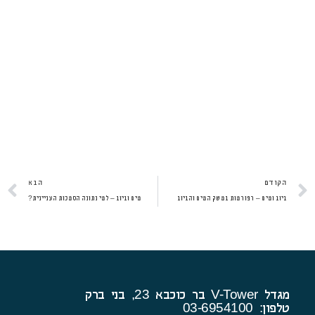
קודם
ה
הקודם
הבא
ביוב ומים – רפורמות במשק המים והביוב
מים וביוב – למי נתונה הסמכות העניינית?
מגדל V-Tower בר כוכבא 23, בני ברק
טלפון: 03-6954100