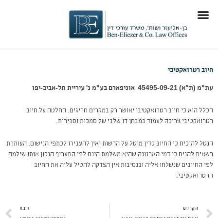
ילוג
לתוכן
תוכן
תוכן מקצועי
תחומי התמחות
חיוב רטרואקטיבי
עת"מ (ת"א) 45495-09-21‏ ‏ אוניפארם בע"מ נ' עיריית תל-אביב-יפו
הכלל הוא כי חיוב רטרואקטיבי יאושר רק במקרים חריגים. החלטה על חיוב
רטרואקטיבי צריכה לעמוד במבחן דו שלבי של סמכות וסבירות.
הנטל להוכיח כי החיוב כדין מוטל על הרשות ואין להעבירו לכתפי הנישום. העותרת
רשאית להניח כי דמי הארנונה שהיא משלמת הינם לפי התעריף הנכון אותו שילמה
לפי החיובים שנשלחו אליה ובנסיבות אין הצדקה להטיל עליה את החיוב
הרטרואקטיבי.
קודם
ה
הקודם
הבא