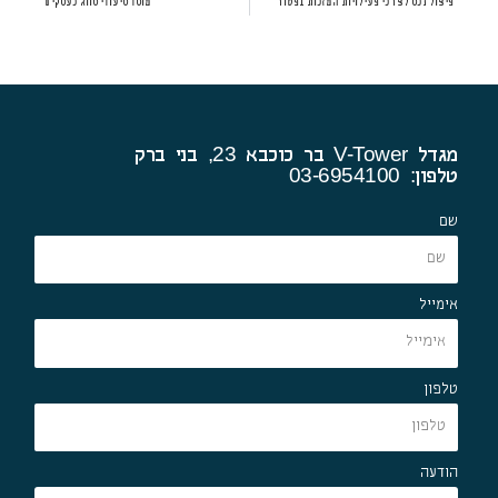
פיצול נכס לצרכי פעילויות המזכות בפטור
מוסד סיעודי סווג כעסקים
מגדל V-Tower בר כוכבא 23, בני ברק
טלפון: 03-6954100
שם
אימייל
טלפון
הודעה