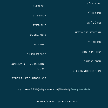
אגרת שילוט
היטל פיתוח
היטל שצ"פ
אגרות ביוב
היטל סלילה
היטל תיעול
התיישנות חוב ארנונה
טיפול בשפכים
חוב ארנונה
הפחתת ארנונה
עורך דין ארנונה
השגה על ארנונה
הנחה בארנונה
הפחתת ארנונה – בדיקת חשבון
הארנונה
פטור מארנונה לנכס ריק
תנאי שימוש ומדיניות פרטיות
Benady New Media
Website by
| קידום אתרים – S.E.O Quality – רותם וילקום
כל הזכויות שמורות לבן אליעזר ושות', משרד עורכי דין