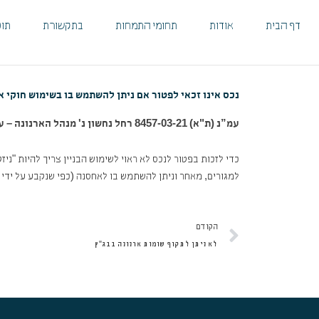
ילוג
לתוכן
תוכן
דף הבית
אודות
תחומי התמחות
בתקשורת
תוכ
נכס אינו זכאי לפטור אם ניתן להשתמש בו בשימוש חוקי א
עמ”נ (ת"א) 8457-03-21‏ ‏רחל נחשון נ' מנהל הארנונה – עיריית בת ים‏
כדי לזכות בפטור לנכס לא ראוי לשימוש הבניין צריך להיות "ני
למגורים, מאחר וניתן להשתמש בו לאחסנה (כפי שנקבע על ידי
קודם
הקודם
לא ניתן לתקוף שומות ארנונה בבג"ץ