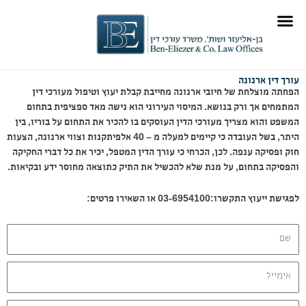
ילוג
לתוכן
תוכן
תוכן מקצועי
תחומי התמחות
עורך דין ארנונה
הפחתה מוצלחת של חיובי ארנונה מחייבת קבלת יעוץ וטיפול מעורכי דין
המתמחים אך ורק בנושא.
המיסוי העירוני הוא נישה מאד ספציפית בתחום
המשפט והוא מצריך מעורכי הדין העוסקים בו להכיר את התחום על בוריו, בין
היתר, בשל העובדה כי קיימים למעלה מ – 40 אלפיתקנות וצווי ארנונה, הצעות
חוק ופסיקה ענפה. לכן, הכרחי כי עורך הדין המטפל, יכיר את כל דברי החקיקה
והפסיקה בתחום, על מנת שלא להכשיל את התיק כתוצאה מחוסר ידע ובקיאות.
לפגישת ייעוץ התקשרו:03-6954100 או השאירו פרטים:
שם
אימייל