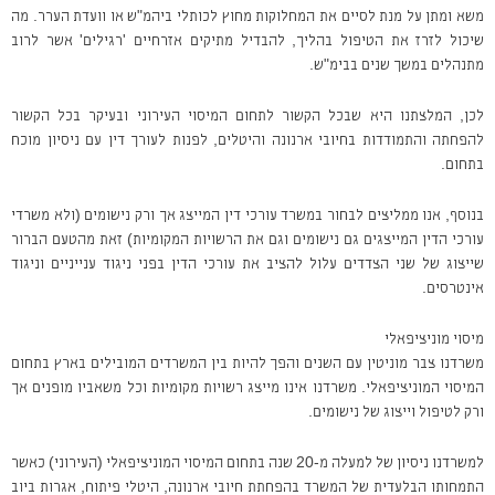
משא ומתן על מנת לסיים את המחלוקות מחוץ לכותלי ביהמ"ש או וועדת הערר. מה
שיכול לזרז את הטיפול בהליך, להבדיל מתיקים אזרחיים 'רגילים' אשר לרוב
מתנהלים במשך שנים בבימ"ש.
לכן, המלצתנו היא שבכל הקשור לתחום המיסוי העירוני ובעיקר בכל הקשור
להפחתה והתמודדות בחיובי ארנונה והיטלים, לפנות לעורך דין עם ניסיון מוכח
בתחום.
בנוסף, אנו ממליצים לבחור במשרד עורכי דין המייצג אך ורק נישומים (ולא משרדי
עורכי הדין המייצגים גם נישומים וגם את הרשויות המקומיות) זאת מהטעם הברור
שייצוג של שני הצדדים עלול להציב את עורכי הדין בפני ניגוד ענייניים וניגוד
אינטרסים.
מיסוי מוניציפאלי
משרדנו צבר מוניטין עם השנים והפך להיות בין המשרדים המובילים בארץ בתחום
המיסוי המוניציפאלי. משרדנו אינו מייצג רשויות מקומיות וכל משאביו מופנים אך
ורק לטיפול וייצוג של נישומים.
למשרדנו ניסיון של למעלה מ-20 שנה בתחום המיסוי המוניציפאלי (העירוני) כאשר
התמחותו הבלעדית של המשרד בהפחתת חיובי ארנונה, היטלי פיתוח, אגרות ביוב