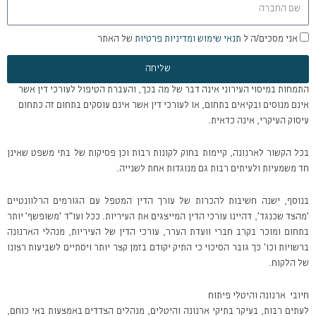
שם
החברה
אני
אני מסכים/ה ל
תנאי שימוש ומדיניות פרטיות
של האתר
מסכים/ה
שליחה
ל
תנאי
התמחות במיסוי העירוני אינה דבר של מה בכך, והעברת הטיפול לעורכי דין אשר
שימוש
אינם מנוסים ובקיאים בתחום, או לעורכי דין אשר אינם עוסקים בתחום זה כתחום
ומדיניות
עיסוק העיקרי, אינה כדאית.
פרטיות
של
האתר
בכל הקשור לארנונה, קיימות בחוק לקונות רבות וכן פסיקות של בתי משפט שאינן
חד משמעיות ולעיתים רבות גם מנוגדות אחת לשנייה.
בנוסף, ישנה חשיבות להכרות של עורך הדין המטפל עם הגורמים הרלוונטיים
'מהצד שכנגד', דהיינו עורכי הדין המייצגים את העיריות. ככל ועו"ד 'משופשף' יותר
בתחום ומוכר בקרב חברי וועדת הערר, עורכי הדין של העיריות, מנהלי הארנונה
ברשויות וכו' כך גובר הסיכוי כי התיק יקודם בזמן קצר יותר ויסתיים לשביעות רצונו
של הלקוח.
חיובי ארנונה והיטלי פיתוח
לעתים רבות, בעיקר בתיקי ארנונה והיטלים, מנהלים הצדדים באמצעות באי כוחם,