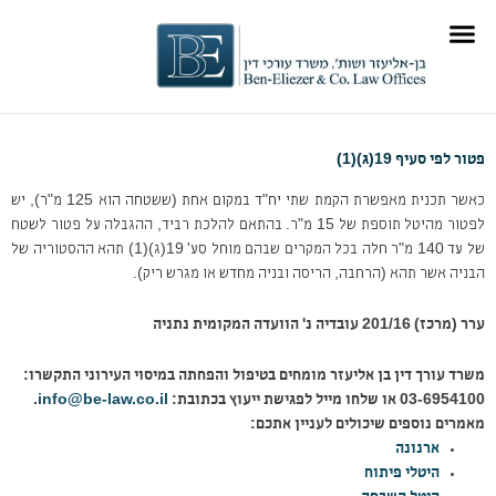
ילוג
לתוכן
תוכן
תוכן מקצועי
תחומי התמחות
פטור לפי סעיף 19(ג)(1)
כאשר תכנית מאפשרת הקמת שתי יח"ד במקום אחת (ששטחה הוא 125 מ"ר), יש
לפטור מהיטל תוספת של 15 מ"ר. בהתאם להלכת רביד, ההגבלה על פטור לשטח
של עד 140 מ"ר חלה בכל המקרים שבהם מוחל סע' 19(ג)(1) תהא ההסטוריה של
הבניה אשר תהא (הרחבה, הריסה ובניה מחדש או מגרש ריק).
ערר (מרכז) 201/16 עובדיה נ' הוועדה המקומית נתניה
משרד עורך דין בן אליעזר מומחים בטיפול והפחתה במיסוי העירוני
התקשרו:
03-6954100 או שלחו מייל
לפגישת ייעוץ בכתובת:
info@be-law.co.il
.
מאמרים נוספים שיכולים לעניין אתכם:
ארנונה
היטלי פיתוח