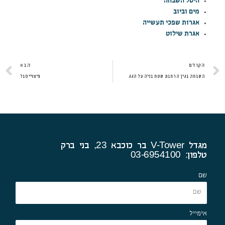
היטל השבחה
מים וביוב
אגרות שפכי תעשייה
אגרת שילוט
קודם
ה
הקודם
הבא
השבחה בגין הרחבת שטח בניה על הגג
פיצויי סבל
מגדל V-Tower בר כוכבא 23, בני ברק
טלפון: 03-6954100
שם
אימייל