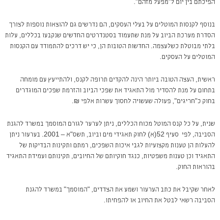
הפיכתם בין יום ל"מפעל מזהם".
בנוסף לקנסות המוטלים על בעלי העסקים, הם נדרשים גם להוצאות נוספות לצורך
הסדרת מערכת הביוב על מנת שתעמוד בסטנדרטים החדשים שנקבעו בכללים, עלות
בלתי מבוטלת כשלעצמה. החדשות הטובות הן, כי יש דרכים להתמודד עם הקנסות
המוטלים על העסקים.
ראשית, העצה הטובה ביותר הינה להקדים תרופה לקנס, ולהתייעץ עם מומחה
בתחום על מנת להסדיר מול התאגיד את שפכי הביוב והזרמת שפכים המוגדרים
בחוק כ"חריגים", פעולה שעשויה לחסוך עשרות אלפי ₪.
שנית, על כל קנס המוטל מכוח הכללים, ניתן לערער לגורם המוסמך במשרד להגנת
הסביבה, לפי סעיף 52(א) לחוק תאגידי מים וביוב, תשס"א – 2001. בערעור ניתן
להעלות הן טענות מקצועיות לגבי איכות השפכים, רמתם ותקינות הבדיקות של
התאגיד וכן טענות משפטיות, כנגד חוקיותם של החיובים, תקינותם ועמידת התאגיד
בהוראות החוק.
לאחר שקיבל את כתב הערעור ושמע את הצדדים, "המוסמך" במשרד להגנת
הסביבה רשאי לבטל את החיוב או להפחיתו.