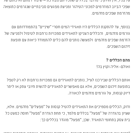
על פניו, אין חולק כי מדובר בכללים שתכליתם מבורכת – שיפור רמתם ואיכותם של
שפכי הביוב המוזרמים למכוני הטיהור ומניעת מפגעים סביבתיים שנגרמים כתוצאה
מהזרמת שפכים מזהמים.
בנוסף, עד להתקנת הכללים היו תאגידי המים חסרי "שיניים" בהתמודדותם עם
גורמים מזהמים, והכללים העניקו לתאגידים סמכויות נרחבות לטיפול ולמניעה של
הזרמת שפכים מזהמים ולמעשה נותנים להם כלים להתמודד כיאות עם תופעת
זיהום השפכים.
מהם הכללים ?
ואולם- אליה וקוץ בה!
אותם הכללים שבירכנו לעיל, נותנים לתאגידים גם סמכויות נרחבות לא רק לטפל
בתופעת זיהום השפכים, אלא גם מאפשרים לתאגידים להשית חיובי עתק או ליתר
דיוק קנסות, על גורמים מזהמים לכאורה.
ודוק, הכללים מסמיכים את התאגידים להטיל קנסות על "מפעלים" מזהמים. אלא,
שעיון בהגדרה של "מפעל" בכללים מלמד, כי תחת הגדרת "מפעל" חוסה כמעט כל
בית עסק בתחומי התאגיד. שכן, "מפעל" מוגדר בכללים כך: