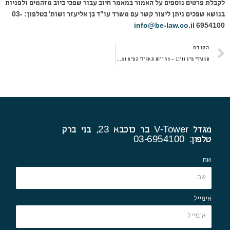
לקבלת פרטים נוספים על האמור במאמר חיוב עבור שפכי ביוב מזהמים ולפניות
בנושא שפכים ניתן ליצור קשר עם משרד עו"ד בן אליעזר ושות' בטלפון: 03-
info@be-law.co.il
6954100
קודם
הקודם
תאגידי מים וביוב – אחריות תאגידי המים במקרה של צריכה חריגה עקב נזילה
מגדל V-Tower בר כוכבא 23, בני ברק
טלפון: 03-6954100
שם
אימייל