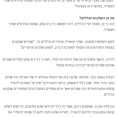
"מקום שבו מעבדים או מייצרים מוצרים, או נותנים שירותים, ושממנו מוזרמים שפכי
תעשייה, במישרין או בעקיפין".
מה הן השלכות הכללים?
הנה כי כן, מפעל לפי הכללים, הינו למעשה כל בית עסק, שממנו מוזרמים שפכי
תעשייה.
למען השלמת התמונה, שפכי תעשייה מוגדרים בכללים כך: "שפכים שמקורם
במפעל המוזרמים מן המפעל למערכת הביוב, למעט שפכים סניטריים".
דהיינו, כאשר משלבים את שתי ההגדרות לעיל, יוצא כי כל בית עסק המזרים שפכים
שאינם שפכים סניטריים הינו בבחינת מפעל.
הבעיה נעוצה בכך, שלאחר שנים רבות של הזנחה ואוזלת יד של המדינה והרשויות,
בוקר בהיר אחד, שונו כללי המשחק, וניתנו לתאגידים "שיניים" וסמכות להטיל
קנסות אסטרונומיים בגין שפכים אשר אינם עומדים בסטנדרטים המחמירים שנקבעו
בכללים.
אין פלא אם כן, שעסקים רבים, שעד כה כלל לא ידעו שהם מזהמים, נדרשים לשלם
קנסות עתק עבור הזיהום לכאורה, למרות שלא ניתנה להם כל שהות להסדיר את