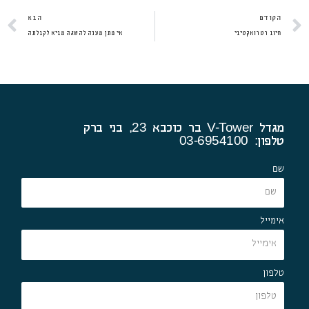
קודם
ה
הקודם
הבא
חיוב רטרואקטיבי
אי מתן מענה להשגה מביא לקבלתה
מגדל V-Tower בר כוכבא 23, בני ברק
טלפון: 03-6954100
שם
אימייל
טלפון