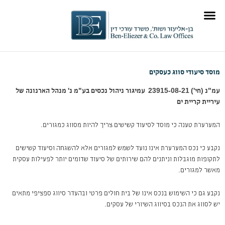
ילוג
לתוכן
תוכן
תוכן מקצועי
תחומי התמחות
מוסד סיעודי סווג כעסקים
עמ"נ (חי') 23915-08-21‏ ‏ עמיגור ניהול נכסים בע"מ נ' מנהל הארנונה של
עיריית קריית ים
המערערת טענה כי מוסד לסיעוד קשישים צריך להיות מסווג כמגורים.
נקבע כי נכס המערערת אינו נועד לשמש למגורים אלא להשגחה וסיעוד קשישים
לתקופות מוגבלות וניתנים להם שירותים של סיעוד שדומים יותר לפעילות עסקית
מאשר למגורים.
נקבע גם כי השימוש בנכס אינו של בית חולים פרטי ובהעדר סיווג ספציפי מתאים
יש לסווג את הנכס בסיווג השיורי של עסקים.