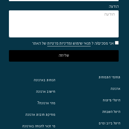
הודעה
אני מסכים/ה ל
תנאי שימוש ומדיניות פרטיות
של האתר
שליחה
תחומי התמחות
הנחות בארנונה
ארנונה
חישוב ארנונה
היטלי פיתוח
מהי ארנונה?
היטל השבחה
מחיקת חובות ארנונה
היטל ביוב ומים
מי זכאי להנחה בארנונה