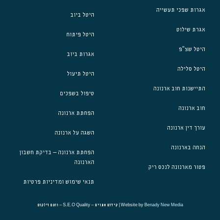
אגרות שפכי תעשייה
היטל ביוב
אגרת שילוט
היטל פיתוח
היטל שצ"פ
אגרות ביוב
היטל סלילה
היטל תיעול
התיישנות חוב ארנונה
טיפול בשפכים
חוב ארנונה
הפחתת ארנונה
עורך דין ארנונה
השגה על ארנונה
הנחה בארנונה
הפחתת ארנונה – בדיקת חשבון
הארנונה
פטור מארנונה לנכס ריק
תנאי שימוש ומדיניות פרטיות
Benady New Media
Website by
| קידום אתרים – S.E.O Quality – רותם וילקום