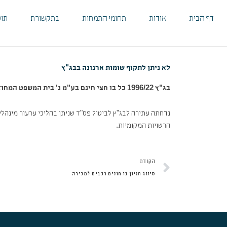
ילוג
לתוכן
תוכן
דף הבית
אודות
תחומי התמחות
בתקשורת
תוכ
לא ניתן לתקוף שומות ארנונה בבג"ץ
בג"ץ 1996/22 כל בו חצי חינם בע"מ נ' בית המשפט המחוזי מרכז-לוד
נדחתה עתירה לבג"ץ לביטול פס"ד שניתן בהליכי ערעור מינהלי,
הרשויות המקומיות.
קודם
הקודם
סיווג חניון בו חונים רכבים למכירה