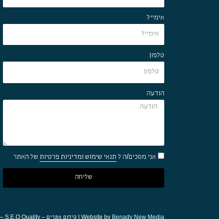
אימייל
טלפון
הודעה
אני מסכים/ה ל
תנאי שימוש ומדיניות פרטיות
של האתר
שליחה
Benady New Media
Website by
| קידום אתרים – S.E.O Quality – רותם וילקום