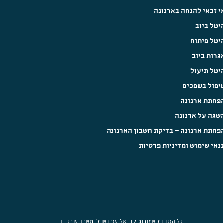
י זכאי להנחה בארנונה
יטל ביוב
יטל פיתוח
גרות ביוב
יטל תיעול
יפול בשפכים
פחתת ארנונה
שגה על ארנונה
פחתת ארנונה – בדיקת חשבון הארנונה
נאי שימוש ומדיניות פרטיות
כל הזכויות שמורות לבן אליעזר ושות', משרד עורכי דין