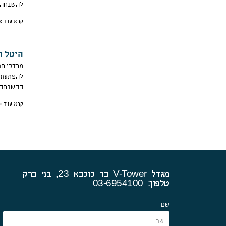
להשבחה ב
קרא עוד »
היטל ה
מרדכי חת
להפתעתו,
ההשבחה ש
קרא עוד »
מגדל V-Tower בר כוכבא 23, בני ברק
טלפון: 03-6954100
שם