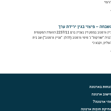
רצוי
שבחה – פיצוי בגין ירידת ערך
פס"ד בעניין גרמנוב בפסק דין בעניין ברם 2237/11 הוועדה המקומית
בניה "שורקות" נ' מימי גרמנוב (להלן: "עניין גרמנוב") שב בית
ליון, וקבע כי
נחות בארנונה
ישוב ארנונה
הי ארנונה?
חיקת חובות ארנונה