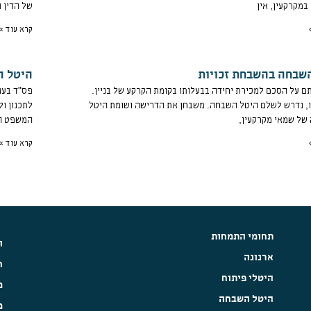
מקרקעין, אין
של הדין ה
קרא עוד »
שבחה בהשבחת זכויות
היטל ה
ם על הסכם למכירת יחידה בבעלותו בקומת הקרקע של בניין.
 נדרש לשלם היטל השבחה. משבחן את הדרישה ושומת היטל
לתכנון ול
ל שמאי מקרקעין,
המשפט הע
קרא עוד »
תחומי התמחות
ה
ארנונה
ח
היטלי פיתוח
מ
היטל השבחה
מ