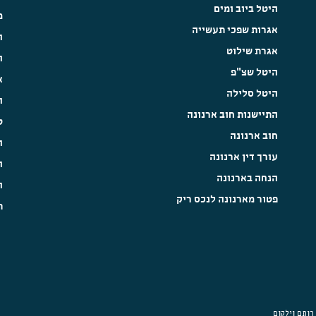
היטל ביוב ומים
מ
אגרות שפכי תעשייה
ה
אגרת שילוט
ה
היטל שצ"פ
א
היטל סלילה
ה
התיישנות חוב ארנונה
ט
חוב ארנונה
ה
עורך דין ארנונה
ה
הנחה בארנונה
ה
פטור מארנונה לנכס ריק
ת