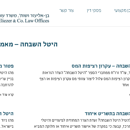
ן מקצועי
פסקי דין
צור קשר
היטל השבחה – מאמר
שבחה – עקרון רציפות המס
פטור מ
ד, עו"ד ורו"ח ממחברי הספר "היטל השבחה" העדר הוראות
מהו היטל
רון רציפות המס עלול ליצור עוותי מס עקרון רציפות או רצף
בניין ערי
 אחד
להרחבה ש
קרא עוד »
שבחה בתשריט איחוד
היטל ה
להטיל היטל השבחה? ועדת הערר המחוזית לפיצויים והיטלי
מהו ניוד 
כז, קבעה כי במקרה של אישור תשריט איחוד או חלוקה המביא
בישראל. 